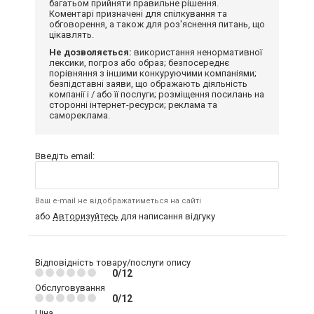
багатьом прийняти правильне рішення.
Коментарі призначені для спілкування та
обговорення, а також для роз'яснення питань, що
цікавлять.
Не дозволяється:
використання ненормативної
лексики, погроз або образ; безпосереднє
порівняння з іншими конкуруючими компаніями;
безпідставні заяви, що ображають діяльність
компанії і / або її послуги; розміщення посилань на
сторонні інтернет-ресурси; реклама та
самореклама.
Введіть email:
Ваш e-mail не відображатиметься на сайті
або
Авторизуйтесь
для написання відгуку
Відповідність товару/послуги опису
0/12
Обслуговування
0/12
Ціна