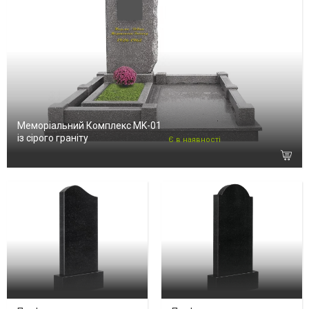
Меморіальний Комплекс MK-01
із сірого граніту
Є в наявності