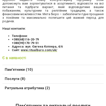
допоможуть вам зорієнтуватися в асортименті, відповісти на всі
питання та підібрати варіант, який відповідатиме вашим
побажанням, культурним та релігійним традиціям, а також
фінансовим можливостям. Мета бюро – забезпечити гідне прощання
з покійним та максимально полегшити цей важкий період для
родичів.
Наші контакти:
Телефони:
+380(68)116-20-79
+380(99)170-79-51
Адреса: вул. Євгена Котляра, 4/6
Сайт:
www.ritualburo.com/uk/
Є в наявності
Пам'ятники (10)
Послуги (8)
Ритуальна атрибутика (2)
Пам'ятники та ритуальні послуги