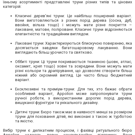
їхньому асортименті представлені труни різних типів та цінових
категорій:
Класичні дерев'яні труни: Це найбільш поширений варіант.
Вони виготовляються з різних порід дерева (сосна, дуб,
ввойня, вільха тощо) і можуть мати різне покриття –
лаковане, матове, поліроване. Класичні труни відрізняються
елегантністю та традиційним виглядом.
Лаковані труни: Характеризуються блискучою поверхнею, яка
досягається завдяки багатошаровому лакуванню. Вони
виглядають більш урочисто та святково.
Оббиті труни: Ці труни покриваються тканиною (шовк, атлас,
оксамит, креп тощо) зовні та зсередини. Вони можуть мати
різні кольори та драпірування, що дозволяє створити більш
ніжний або скромний вигляд. Це часто більш бюджетний
варіант.
Ексклюзивні та преміум-труни: Для тих, хто бажає обрати
особливий варіант, Appolion може запропонувати труни
ручної роботи, з використанням дорогих порід дерева,
вишуканої фурнітури та унікального дизайну.
Дитячі труни: Бюро також має в наявності менші за розміром
труни для поховання дітей, які виконані з такою ж турботою
та якістю.
Вибір труни є делікатним процесом, і фахівці ритуального бюро
Appolion надають повну консультаційну підтримку. Вони