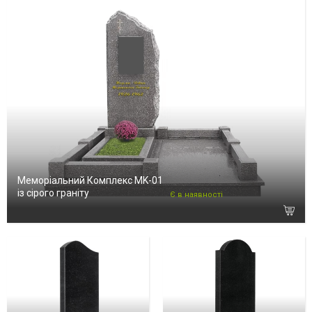
Меморіальний Комплекс MK-01
із сірого граніту
Є в наявності